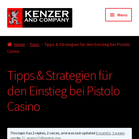
Skip
Skip
Menu
to
to
navigation
content
Expand
Home
child
Home
Topic
Tipps & Strategien für den Einstieg bei Pistolo
menu
Expand
Casino
KODT Magazine
child
menu
Expand
HackMaster
Tipps & Strategien für
child
menu
Expand
Other Games
den Einstieg bei Pistolo
child
menu
Expand
Casino
Store
child
menu
Cries from the Attic
Expand
This topic has 2 replies, 2 voices, and was last updated
6 months, 3 weeks
Community
ago
by
eneria12@proton.me
.