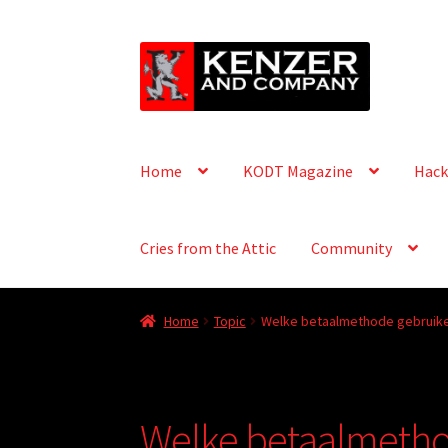
Skip
Skip
to
to
navigation
content
Home
KODT Magazine
Hack
Cries from the Attic
Community
Home
Topic
Welke betaalmethode gebruiken 
Welke betaalmethode