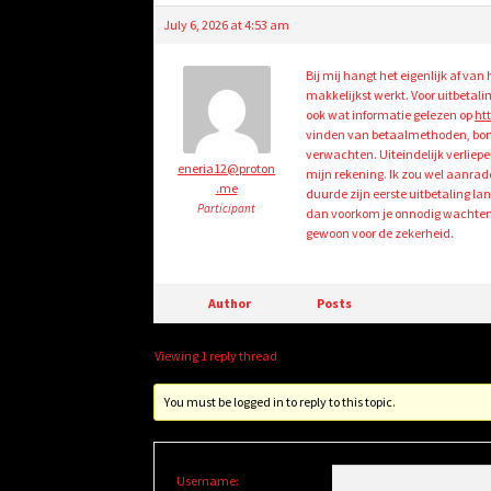
July 6, 2026 at 4:53 am
Bij mij hangt het eigenlijk af van
makkelijkst werkt. Voor uitbetali
ook wat informatie gelezen op
ht
vinden van betaalmethoden, bonu
verwachten. Uiteindelijk verliep
eneria12@proton
mijn rekening. Ik zou wel aanrade
.me
duurde zijn eerste uitbetaling l
Participant
dan voorkom je onnodig wachten. 
gewoon voor de zekerheid.
Author
Posts
Viewing 1 reply thread
You must be logged in to reply to this topic.
Username: