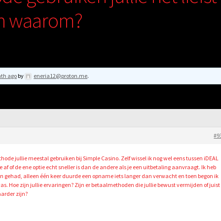
en waarom?
th ago
by
eneria12@proton.me
.
#9
de jullie meestal gebruiken bij Simple Casino. Zelf wissel ik nog wel eens tussen iDEAL
af of de ene optie echt sneller is dan de andere als je een uitbetaling aanvraagt. Ik heb
n gehad, alleen één keer duurde een opname iets langer dan verwacht en toen begon ik
as. Hoe zijn jullie ervaringen? Zijn er betaalmethoden die jullie bewust vermijden of juist
arder zijn?