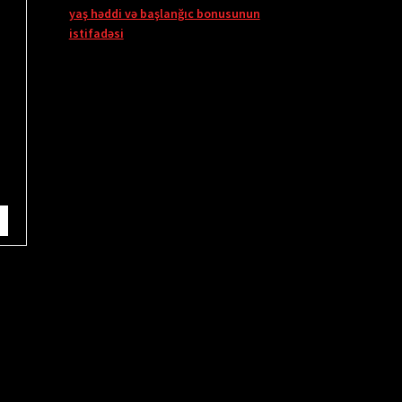
yaş həddi və başlanğıc bonusunun
istifadəsi