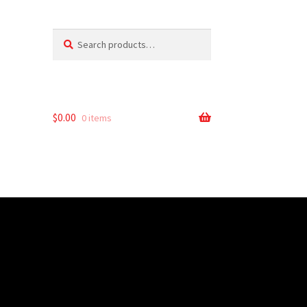
Search
Search
for:
$
0.00
0 items