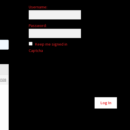
Username:
Password:
Keep me signed in
Captcha
3508
Alternative:
Log In