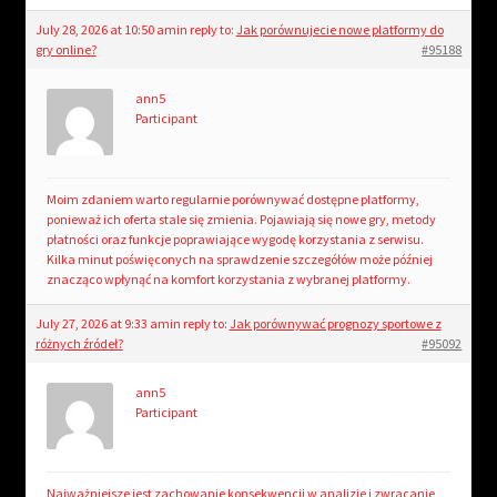
July 28, 2026 at 10:50 am
in reply to:
Jak porównujecie nowe platformy do
gry online?
#95188
ann5
Participant
Moim zdaniem warto regularnie porównywać dostępne platformy,
ponieważ ich oferta stale się zmienia. Pojawiają się nowe gry, metody
płatności oraz funkcje poprawiające wygodę korzystania z serwisu.
Kilka minut poświęconych na sprawdzenie szczegółów może później
znacząco wpłynąć na komfort korzystania z wybranej platformy.
July 27, 2026 at 9:33 am
in reply to:
Jak porównywać prognozy sportowe z
różnych źródeł?
#95092
ann5
Participant
Najważniejsze jest zachowanie konsekwencji w analizie i zwracanie