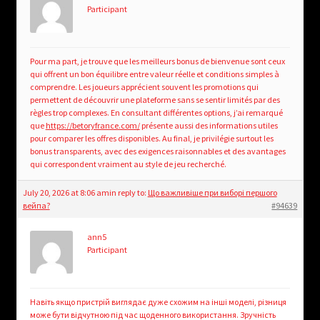
Participant
Pour ma part, je trouve que les meilleurs bonus de bienvenue sont ceux
qui offrent un bon équilibre entre valeur réelle et conditions simples à
comprendre. Les joueurs apprécient souvent les promotions qui
permettent de découvrir une plateforme sans se sentir limités par des
règles trop complexes. En consultant différentes options, j’ai remarqué
que
https://betoryfrance.com/
présente aussi des informations utiles
pour comparer les offres disponibles. Au final, je privilégie surtout les
bonus transparents, avec des exigences raisonnables et des avantages
qui correspondent vraiment au style de jeu recherché.
July 20, 2026 at 8:06 am
in reply to:
Що важливіше при виборі першого
вейпа?
#94639
ann5
Participant
Навіть якщо пристрій виглядає дуже схожим на інші моделі, різниця
може бути відчутною під час щоденного використання. Зручність