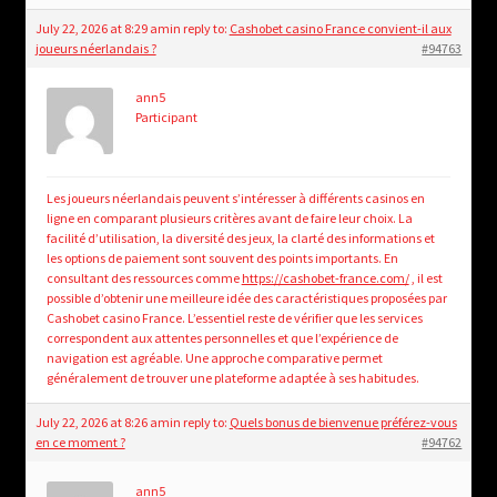
July 22, 2026 at 8:29 am
in reply to:
Cashobet casino France convient-il aux
joueurs néerlandais ?
#94763
ann5
Participant
Les joueurs néerlandais peuvent s’intéresser à différents casinos en
ligne en comparant plusieurs critères avant de faire leur choix. La
facilité d’utilisation, la diversité des jeux, la clarté des informations et
les options de paiement sont souvent des points importants. En
consultant des ressources comme
https://cashobet-france.com/
, il est
possible d’obtenir une meilleure idée des caractéristiques proposées par
Cashobet casino France. L’essentiel reste de vérifier que les services
correspondent aux attentes personnelles et que l’expérience de
navigation est agréable. Une approche comparative permet
généralement de trouver une plateforme adaptée à ses habitudes.
July 22, 2026 at 8:26 am
in reply to:
Quels bonus de bienvenue préférez-vous
en ce moment ?
#94762
ann5