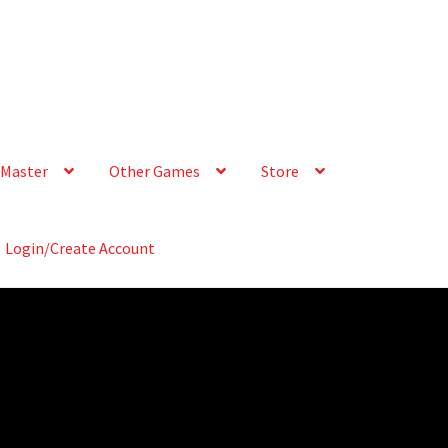
Master
Other Games
Store
Login/Create Account