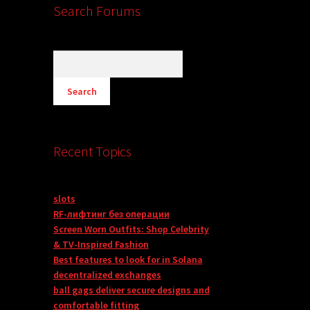
Search Forums
Recent Topics
slots
RF-лифтинг без операции
Screen Worn Outfits: Shop Celebrity
& TV-Inspired Fashion
Best features to look for in Solana
decentralized exchanges
ball gags deliver secure designs and
comfortable fitting