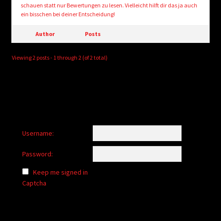
schauen statt nur Bewertungen zu lesen. Vielleicht hilft dir das ja auch
ein bisschen bei deiner Entscheidung!
Author
Posts
Viewing 2 posts - 1 through 2 (of 2 total)
Username:
Password:
Keep me signed in
Captcha