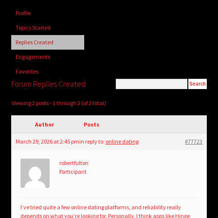
child
Profile
menu
Login/Create Account
Topics Started
Replies Created
Engagements
Favorites
Forum Replies Created
Viewing 2 posts - 1 through 2 (of 2 total)
Author
Posts
March 29, 2026 at 2:45 pm
in reply to:
online dating
#77723
robertfulton
Participant
I’ve tried quite a few online dating platforms, and reliability really
depends on what you’re looking for. Personally, I think apps like Hinge