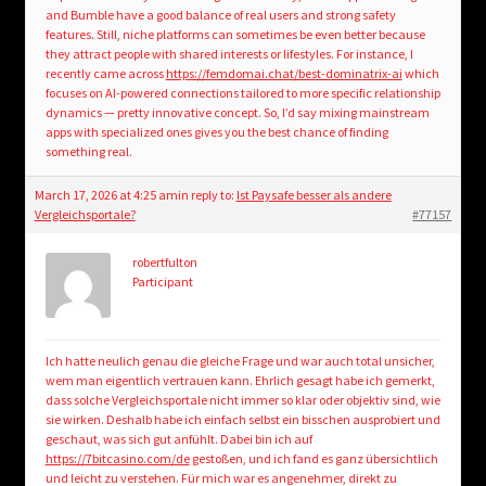
and Bumble have a good balance of real users and strong safety
features. Still, niche platforms can sometimes be even better because
they attract people with shared interests or lifestyles. For instance, I
recently came across
https://femdomai.chat/best-dominatrix-ai
which
focuses on AI-powered connections tailored to more specific relationship
dynamics — pretty innovative concept. So, I’d say mixing mainstream
apps with specialized ones gives you the best chance of finding
something real.
March 17, 2026 at 4:25 am
in reply to:
Ist Paysafe besser als andere
Vergleichsportale?
#77157
robertfulton
Participant
Ich hatte neulich genau die gleiche Frage und war auch total unsicher,
wem man eigentlich vertrauen kann. Ehrlich gesagt habe ich gemerkt,
dass solche Vergleichsportale nicht immer so klar oder objektiv sind, wie
sie wirken. Deshalb habe ich einfach selbst ein bisschen ausprobiert und
geschaut, was sich gut anfühlt. Dabei bin ich auf
https://7bitcasino.com/de
gestoßen, und ich fand es ganz übersichtlich
und leicht zu verstehen. Für mich war es angenehmer, direkt zu