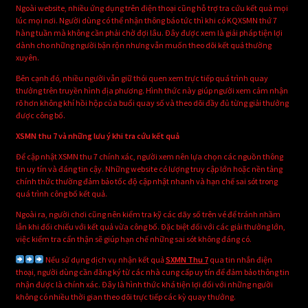
Ngoài website, nhiều ứng dụng trên điện thoại cũng hỗ trợ tra cứu kết quả mọi
lúc mọi nơi. Người dùng có thể nhận thông báo tức thì khi có KQXSMN thứ 7
hàng tuần mà không cần phải chờ đợi lâu. Đây được xem là giải pháp tiện lợi
dành cho những người bận rộn nhưng vẫn muốn theo dõi kết quả thường
xuyên.
Bên cạnh đó, nhiều người vẫn giữ thói quen xem trực tiếp quá trình quay
thưởng trên truyền hình địa phương. Hình thức này giúp người xem cảm nhận
rõ hơn không khí hồi hộp của buổi quay số và theo dõi đầy đủ từng giải thưởng
được công bố.
XSMN thu 7 và những lưu ý khi tra cứu kết quả
Để cập nhật XSMN thu 7 chính xác, người xem nên lựa chọn các nguồn thông
tin uy tín và đáng tin cậy. Những website có lượng truy cập lớn hoặc nền tảng
chính thức thường đảm bảo tốc độ cập nhật nhanh và hạn chế sai sót trong
quá trình công bố kết quả.
Ngoài ra, người chơi cũng nên kiểm tra kỹ các dãy số trên vé để tránh nhầm
lẫn khi đối chiếu với kết quả vừa công bố. Đặc biệt đối với các giải thưởng lớn,
việc kiểm tra cẩn thận sẽ giúp hạn chế những sai sót không đáng có.
Nếu sử dụng dịch vụ nhận kết quả
SXMN Thu 7
qua tin nhắn điện
thoại, người dùng cần đăng ký từ các nhà cung cấp uy tín để đảm bảo thông tin
nhận được là chính xác. Đây là hình thức khá tiện lợi đối với những người
không có nhiều thời gian theo dõi trực tiếp các kỳ quay thưởng.