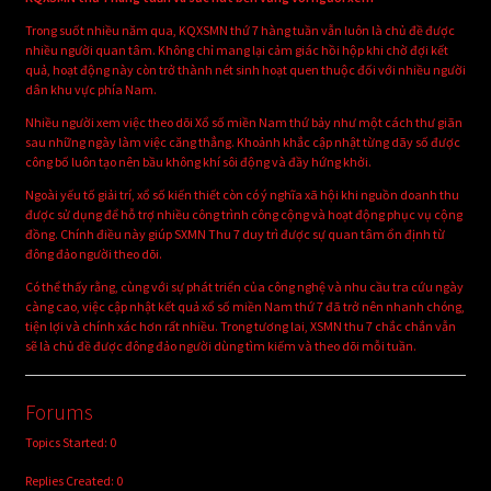
Trong suốt nhiều năm qua, KQXSMN thứ 7 hàng tuần vẫn luôn là chủ đề được
nhiều người quan tâm. Không chỉ mang lại cảm giác hồi hộp khi chờ đợi kết
quả, hoạt động này còn trở thành nét sinh hoạt quen thuộc đối với nhiều người
dân khu vực phía Nam.
Nhiều người xem việc theo dõi Xổ số miền Nam thứ bảy như một cách thư giãn
sau những ngày làm việc căng thẳng. Khoảnh khắc cập nhật từng dãy số được
công bố luôn tạo nên bầu không khí sôi động và đầy hứng khởi.
Ngoài yếu tố giải trí, xổ số kiến thiết còn có ý nghĩa xã hội khi nguồn doanh thu
được sử dụng để hỗ trợ nhiều công trình công cộng và hoạt động phục vụ cộng
đồng. Chính điều này giúp SXMN Thu 7 duy trì được sự quan tâm ổn định từ
đông đảo người theo dõi.
Có thể thấy rằng, cùng với sự phát triển của công nghệ và nhu cầu tra cứu ngày
càng cao, việc cập nhật kết quả xổ số miền Nam thứ 7 đã trở nên nhanh chóng,
tiện lợi và chính xác hơn rất nhiều. Trong tương lai, XSMN thu 7 chắc chắn vẫn
sẽ là chủ đề được đông đảo người dùng tìm kiếm và theo dõi mỗi tuần.
Forums
Topics Started: 0
Replies Created: 0