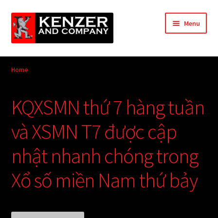
Skip
Skip
Menu
to
to
navigation
content
Expand
Home
child
Home
menu
Expand
KODT Magazine
child
KQXSMN thứ 7 hàng tuần
menu
Expand
HackMaster
child
và XSMN T7 được cập
menu
Expand
Other Games
child
nhật nhanh chóng trong
menu
Expand
Store
child
Xổ số miền Nam thứ bảy
menu
Cries from the Attic
Expand
Community