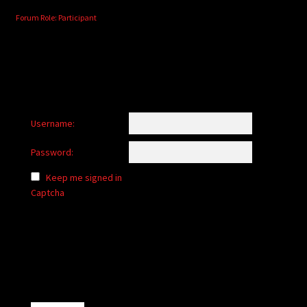
Forum Role: Participant
Username:
Password:
Keep me signed in
Captcha
Alternative: