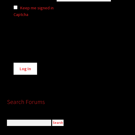
Keep me signed in
Captcha
Alternative:
Log In
Search Forums