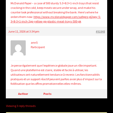
McDonald Paper – a case of 500 sturdy 5.3×8.3×1-inch trays that resist
cracking in the cold, keep meats secure under wrap, and make his
counter look professional without breaking the bank. Here’s where he
orders them now:
https://www.mcdonaldpaper.com/safepro-pl2ppy-5-
3×8-3×1-inch-2pp-yellow-pp-plastic-meat-trays-500-pk
June 11, 2026 at 3:34 pm
#91848
ann5
Participant
Je pense également que l’expérience globale joue un rôle important.
Quand une plateforme est claire, stable et facile à utiliser, les
utilisateurs ont naturellement tendance à revenir. Les fonctionnalités
pratiques et un support réactif peuvent parfois avoir plus d’impact sur la
fidélisation que les offres promotionnelles elles-mêmes.
Author
Posts
Viewing 3 reply threads