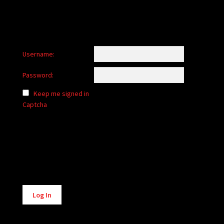
Username:
Password:
Keep me signed in
Captcha
Alternative:
Log In