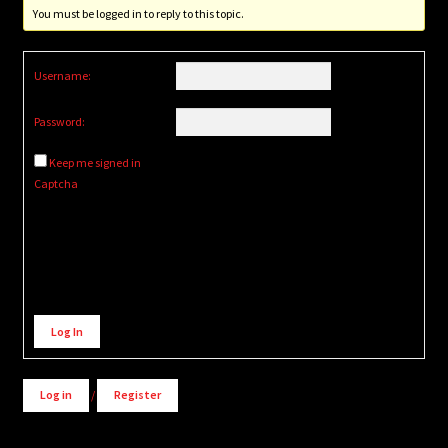
You must be logged in to reply to this topic.
Username:
Password:
Keep me signed in
Captcha
Alternative:
Log In
Log in
/
Register