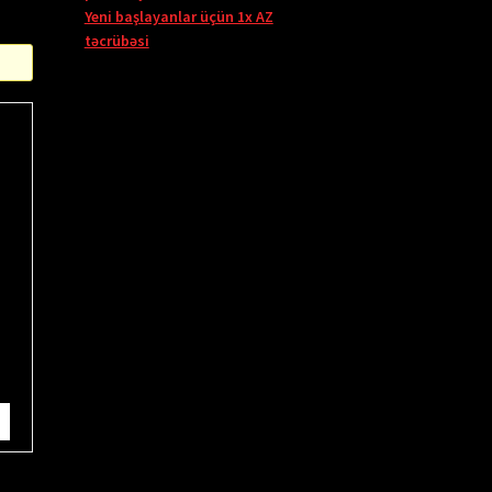
Yeni başlayanlar üçün 1x AZ
təcrübəsi