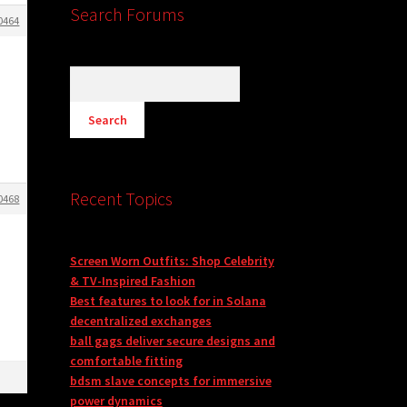
Search Forums
0464
Recent Topics
0468
t
Screen Worn Outfits: Shop Celebrity
& TV-Inspired Fashion
Best features to look for in Solana
decentralized exchanges
ball gags deliver secure designs and
comfortable fitting
bdsm slave concepts for immersive
power dynamics