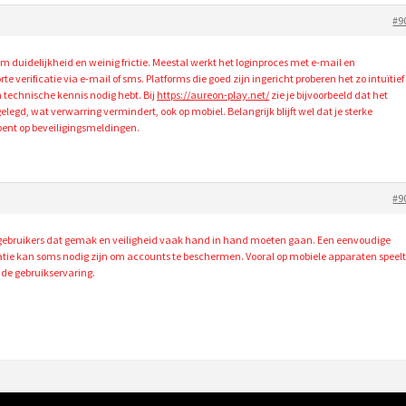
#9
om duidelijkheid en weinig frictie. Meestal werkt het loginproces met e-mail en
 verificatie via e-mail of sms. Platforms die goed zijn ingericht proberen het zo intuïtief
 technische kennis nodig hebt. Bij
https://aureon-play.net/
zie je bijvoorbeeld dat het
elegd, wat verwarring vermindert, ook op mobiel. Belangrijk blijft wel dat je sterke
bent op beveiligingsmeldingen.
#9
n gebruikers dat gemak en veiligheid vaak hand in hand moeten gaan. Een eenvoudige
ficatie kan soms nodig zijn om accounts te beschermen. Vooral op mobiele apparaten speel
n de gebruikservaring.