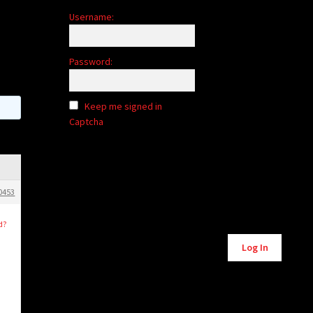
Username:
Password:
Keep me signed in
Captcha
0453
d?
Alternative:
Log In