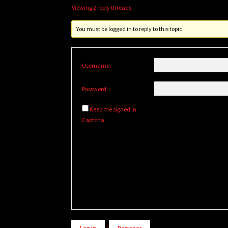
Viewing 2 reply threads
You must be logged in to reply to this topic.
Username:
Password:
Keep me signed in
Captcha
Alternative:
Log in
/
Register