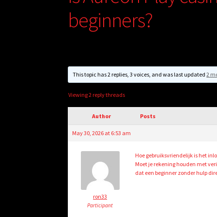
beginners?
This topic has 2 replies, 3 voices, and was last updated
2 m
Viewing 2 reply threads
Author
Posts
May 30, 2026 at 6:53 am
Hoe gebruiksvriendelijk is het inl
Moet je rekening houden met verif
dat een beginner zonder hulp dir
ron33
Participant