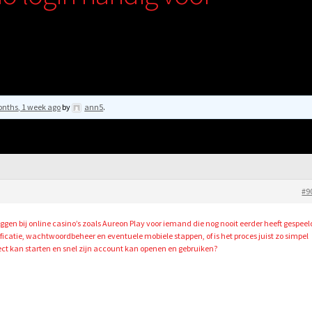
onths, 1 week ago
by
ann5
.
#9
oggen bij online casino’s zoals Aureon Play voor iemand die nog nooit eerder heeft gespeel
icatie, wachtwoordbeheer en eventuele mobiele stappen, of is het proces juist zo simpel
ect kan starten en snel zijn account kan openen en gebruiken?