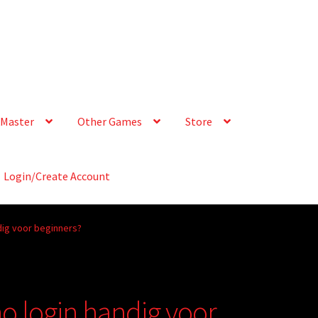
Master
Other Games
Store
Login/Create Account
ndig voor beginners?
no login handig voor