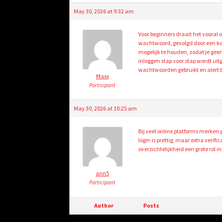
May 30, 2026 at 9:32 am
Voor beginners draait het vooral 
wachtwoord, gevolgd door een korte
mogelijk te houden, zodat je geen
inloggen stap voor stap wordt uitg
wachtwoorden gebruikt en alert 
Maxx
Participant
May 30, 2026 at 10:25 am
Bij veel online platforms merke
login is prettig, maar extra veri
overzichtelijkheid een grote rol i
ann5
Participant
Author
Posts