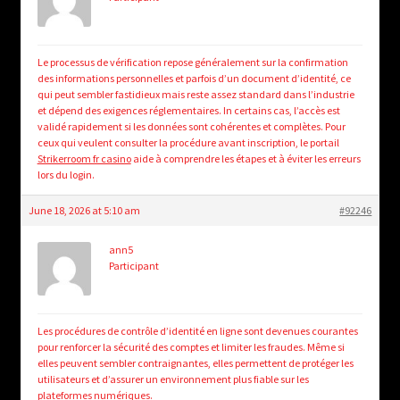
Le processus de vérification repose généralement sur la confirmation
des informations personnelles et parfois d’un document d’identité, ce
qui peut sembler fastidieux mais reste assez standard dans l’industrie
et dépend des exigences réglementaires. In certains cas, l’accès est
validé rapidement si les données sont cohérentes et complètes. Pour
ceux qui veulent consulter la procédure avant inscription, le portail
Strikerroom fr casino
aide à comprendre les étapes et à éviter les erreurs
lors du login.
June 18, 2026 at 5:10 am
#92246
ann5
Participant
Les procédures de contrôle d’identité en ligne sont devenues courantes
pour renforcer la sécurité des comptes et limiter les fraudes. Même si
elles peuvent sembler contraignantes, elles permettent de protéger les
utilisateurs et d’assurer un environnement plus fiable sur les
plateformes numériques.