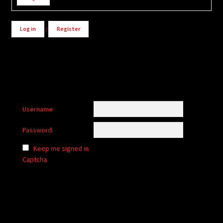
Log in
/
Register
Username:
Password:
Keep me signed in
Captcha