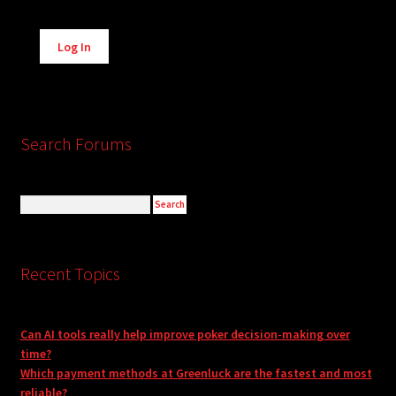
Alternative:
Log In
Search Forums
Recent Topics
Can AI tools really help improve poker decision-making over
time?
Which payment methods at Greenluck are the fastest and most
reliable?