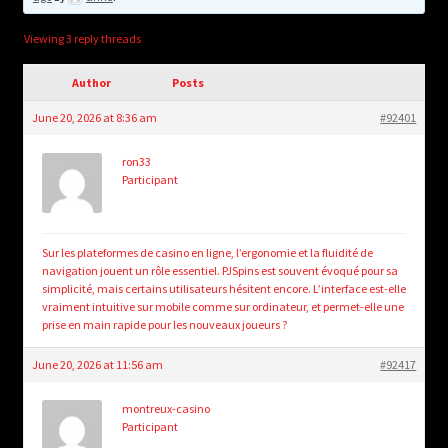
child
menu
Login/Create Account
Viewing 3 reply threads
Author
Posts
June 20, 2026 at 8:36 am
#92401
ron33
Participant
Sur les plateformes de casino en ligne, l’ergonomie et la fluidité de
navigation jouent un rôle essentiel. PJSpins est souvent évoqué pour sa
simplicité, mais certains utilisateurs hésitent encore. L’interface est-elle
vraiment intuitive sur mobile comme sur ordinateur, et permet-elle une
prise en main rapide pour les nouveaux joueurs ?
June 20, 2026 at 11:56 am
#92417
montreux-casino
Participant