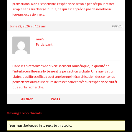
promotions. Dans l’ensemble, l’expérience semble pensée pour rester
simple sans surcharge inutile, ce qui est apprécié par de nombreux
joueurs occasionnels.
June 22, 2026 at 7:12 am
#92523
ann5
Participant
Dans les plateformes de divertissement numérique, la qualité de
l’interface influence fortement la perception globale. Une navigation
claire, des filtres efficaces et une bonne hiérarchisation des contenus
permettent aux utilisateurs de rester concentrés sur l’expérience plutôt
que sur la recherche.
Author
Posts
Viewing 3 reply threads
You must be logged in to reply to this topic.