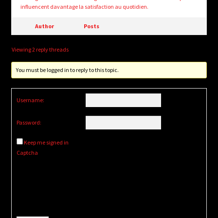
influencent davantage la satisfaction au quotidien.
Author
Posts
Viewing 2 reply threads
You must be logged in to reply to this topic.
Username:
Password:
Keep me signed in
Captcha