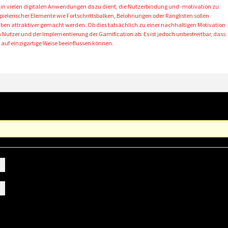
s in vielen digitalen Anwendungen dazu dient, die Nutzerbindung und -motivation zu
pielerischer Elemente wie Fortschrittsbalken, Belohnungen oder Ranglisten sollen
gaben attraktiver gemacht werden. Ob dies tatsächlich zu einer nachhaltigen Motivation
n Nutzer und der Implementierung der Gamification ab. Es ist jedoch unbestreitbar, dass
 auf einzigartige Weise beeinflussen können.