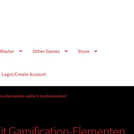
Master
Other Games
Store
Login/Create Account
ion-Elementen wirklich motivierender?
it Gamification-Elementen