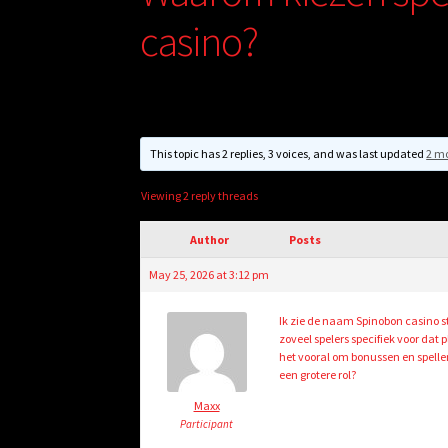
casino?
This topic has 2 replies, 3 voices, and was last updated
2 m
Viewing 2 reply threads
Author
Posts
May 25, 2026 at 3:12 pm
Ik zie de naam Spinobon casino s
zoveel spelers specifiek voor dat 
het vooral om bonussen en spell
een grotere rol?
Maxx
Participant