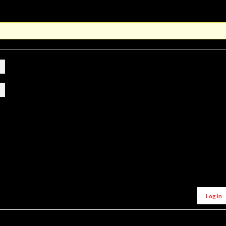
Log In