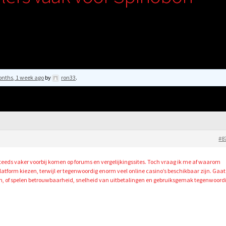
onths, 1 week ago
by
ron33
.
#8
teeds vaker voorbij komen op forums en vergelijkingssites. Toch vraag ik me af waarom
platform kiezen, terwijl er tegenwoordig enorm veel online casino’s beschikbaar zijn. Gaat
en, of spelen betrouwbaarheid, snelheid van uitbetalingen en gebruiksgemak tegenwoord