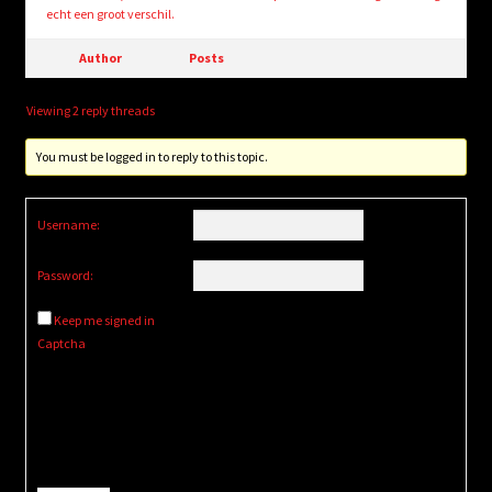
echt een groot verschil.
Author
Posts
Viewing 2 reply threads
You must be logged in to reply to this topic.
Username:
Password:
Keep me signed in
Captcha
Alternative: