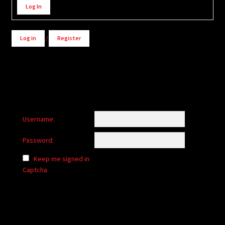
Log In
Log in
/
Register
Username:
Password:
Keep me signed in
Captcha