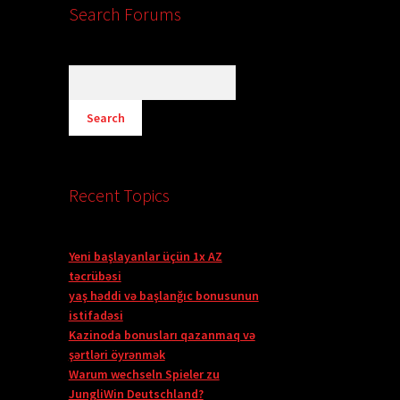
Search Forums
Recent Topics
Yeni başlayanlar üçün 1x AZ
təcrübəsi
yaş həddi və başlanğıc bonusunun
istifadəsi
Kazinoda bonusları qazanmaq və
şərtləri öyrənmək
Warum wechseln Spieler zu
JungliWin Deutschland?